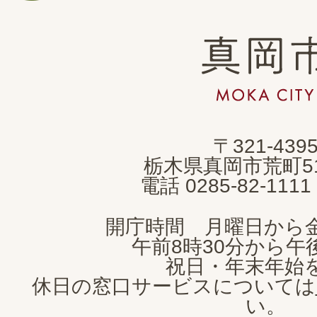
真
岡
市
MOKA
〒321-439
CITY
栃木県真岡市荒町5
電話 0285-82-11
開庁時間 月曜日から
午前8時30分から午後
祝日・年末年始
休日の窓口サービスについては
い。