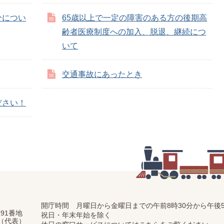
分につい
65歳以上で一定の障害のある方の後期高
齢者医療制度への加入、脱退、継続につ
いて
交通事故にあったとき
ださい！
開庁時間 月曜日から金曜日までの
午前8時30分から午後5
91番地
祝日・年末年始を除く
11（代表）