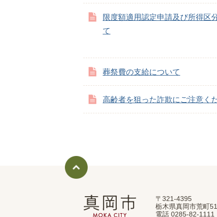
限度額適用認定申請及び所得区
て
葬祭費の支給について
高齢者を狙った詐欺にご注意く
〒321-4395
真
栃木県真岡市荒町51
岡
電話 0285-82-11