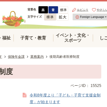
背景色
ルビふり
やさし
文字サイズ
イベント・文化・
・福祉
子育て・教育
し
スポーツ
す
保険年金課
業務案内
後期高齢者医療制度
制度
ページID：
15525
令和8年度より「子ども・子育て支援金制
度」が始まります