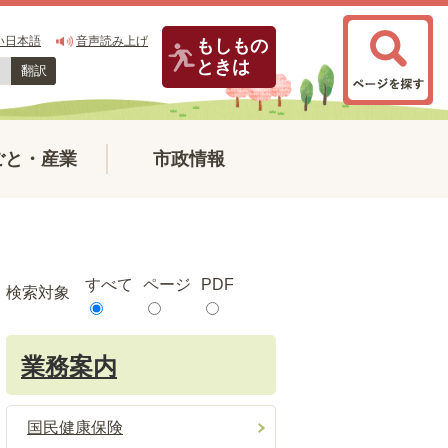
い日本語
音声読み上げ
もしもの
ときは
翻訳
ごと・産業
市政情報
すべて
ページ
PDF
検索対象
業務案内
国民健康保険