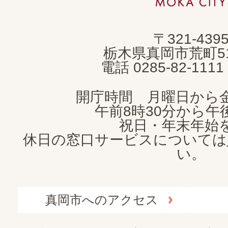
市
MOKA
〒321-439
CITY
栃木県真岡市荒町5
電話 0285-82-11
開庁時間 月曜日から
午前8時30分から午後
祝日・年末年始
休日の窓口サービスについては
い。
真岡市へのアクセス