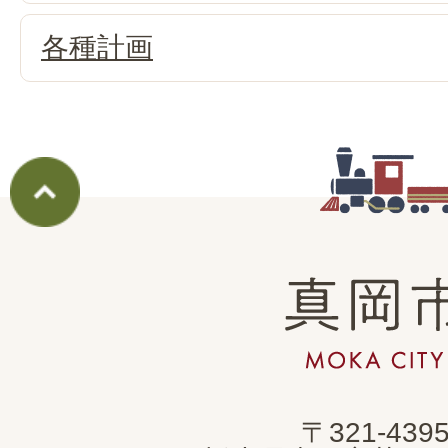
各種計画
真
岡
市
MOKA
〒321-439
CITY