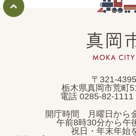
真
岡
市
MOKA
〒321-439
CITY
栃木県真岡市荒町5
電話 0285-82-11
開庁時間 月曜日から
午前8時30分から午後
祝日・年末年始