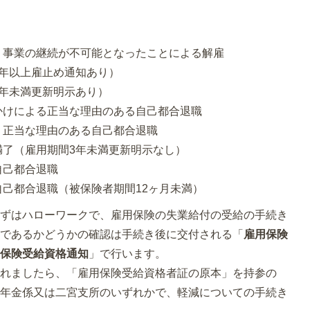
り事業の継続が不可能となったことによる解雇
3年以上雇止め通知あり）
3年未満更新明示あり）
かけによる正当な理由のある自己都合退職
う正当な理由のある自己都合退職
満了（雇用期間3年未満更新明示なし）
自己都合退職
自己都合退職（被保険者期間12ヶ月未満）
まずはハローワークで、雇用保険の失業給付の受給の手続き
者であるかどうかの確認は手続き後に交付される「
雇用保険
用保険受給資格通知
」で行います。
されましたら、「雇用保険受給資格者証の原本」を持参の
保年金係又は二宮支所のいずれかで、軽減についての手続き