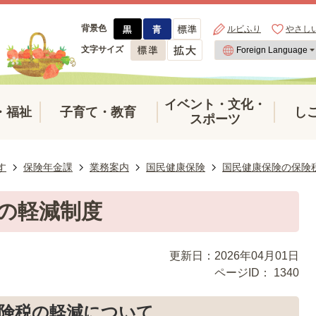
背景色
ルビふり
やさし
文字サイズ
イベント・文化・
・福祉
子育て・教育
し
スポーツ
す
保険年金課
業務案内
国民健康保険
国民健康保険の保険
の軽減制度
更新日：2026年04月01日
ページID：
1340
険税の軽減について