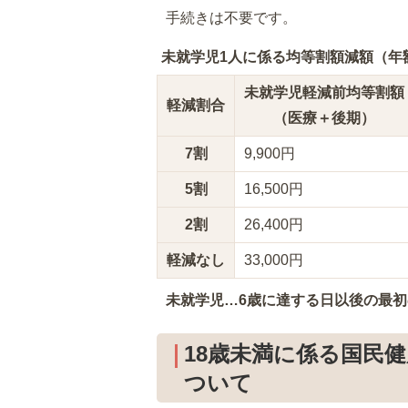
手続きは不要です。
未就学児1人に係る均等割額減額（年
未就学児軽減前均等割額
軽減割合
（医療＋後期）
7割
9,900円
5割
16,500円
2割
26,400円
軽減なし
33,000円
未就学児…6歳に達する日以後の最初
18歳未満に係る国民
ついて