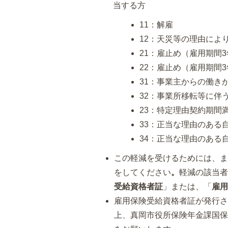
当する方
11：解雇
12：天災等の理由によ
21：雇止め（雇用期間
22：雇止め（雇用期間
31：事業主からの働き
32：事業所移転等に伴
23：特定理由契約期間
33：正当な理由のある
34：正当な理由のある
この軽減を受けるためには、
をしてください
。
軽減の該当
受給資格者証
」または、「
雇
雇用保険受給資格者証が発行
上、真岡市役所保険年金課国