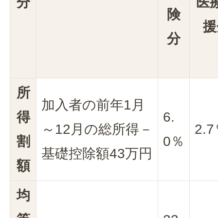
分
医
険
援
分
所
加入者の前年1月
得
6.
～12月の総所得－
2.
割
0％
基礎控除額43万円
額
均