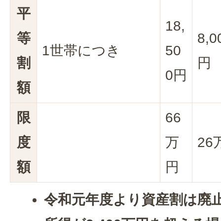
平
18,
等
8,0
1世帯につき
50
割
円
0円
額
限
66
度
万
26
額
円
令和元年度より資産割は廃