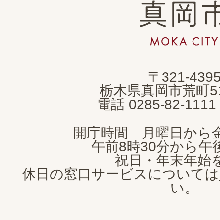
真
岡
市
MOKA
〒321-439
CITY
栃木県真岡市荒町5
電話 0285-82-11
開庁時間 月曜日から
午前8時30分から午後
祝日・年末年始
休日の窓口サービスについては
い。