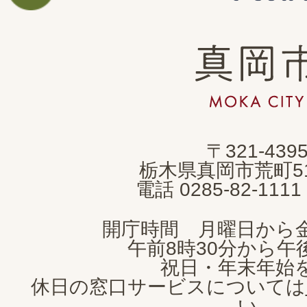
真
岡
市
MOKA
〒321-439
CITY
栃木県真岡市荒町5
電話 0285-82-11
開庁時間 月曜日から
午前8時30分から午後
祝日・年末年始
休日の窓口サービスについては
い。