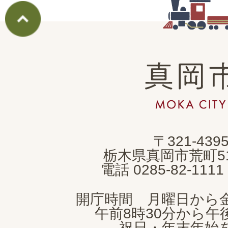
真
岡
市
MOKA
〒321-439
CITY
栃木県真岡市荒町5
電話 0285-82-11
開庁時間 月曜日から
午前8時30分から午後
祝日・年末年始