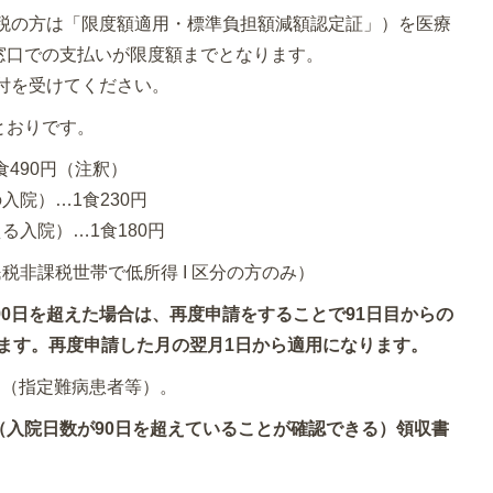
税の方は「限度額適用・標準負担額減額認定証」）を医療
窓口での支払いが限度額までとなります。
付を受けてください。
とおりです。
490円（注釈）
入院）…1食230円
る入院）…1食180円
民税非課税世帯で低所得 I 区分の方のみ）
90日を超えた場合は、再度申請をすることで91日目からの
されます。再度申請した月の翌月1日から適用になります。
す（指定難病患者等）。
（入院日数が90日を超えていることが確認できる）領収書