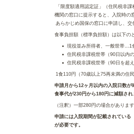
「限度額適用認定証」（住民税非課
機関の窓口に提示すると、入院時の
あらかじめ国保の窓口に申請し、交
食事負担額（標準負担額）は以下の
現役並み所得者、一般世帯…1食
住民税非課税世帯（90日以内の
住民税非課税世帯（90日を超え
1食110円（70歳以上75再未満の住
申請月から12ヶ月以内の入院日数が
食事代が230円から180円に減額
（注釈）一部280円の場合がありま
申請には入院期間が記載されている
が必要です。