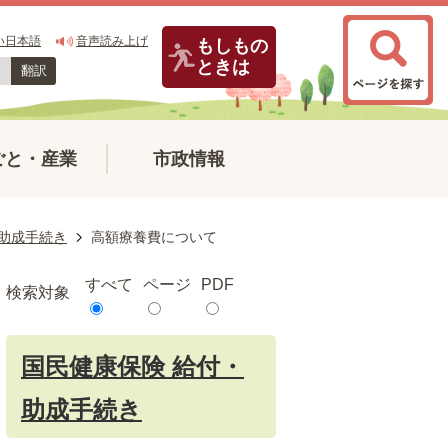
い日本語
音声読み上げ
もしもの
ときは
翻訳
ごと・産業
市政情報
・助成手続き
高額療養費について
すべて
ページ
PDF
検索対象
国民健康保険 給付・
助成手続き