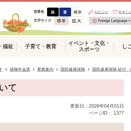
背景色
ルビふり
やさし
文字サイズ
イベント・文化・
・福祉
子育て・教育
し
スポーツ
す
保険年金課
業務案内
国民健康保険
国民健康保険 給付
いて
更新日：2026年04月01日
ページID：
1377