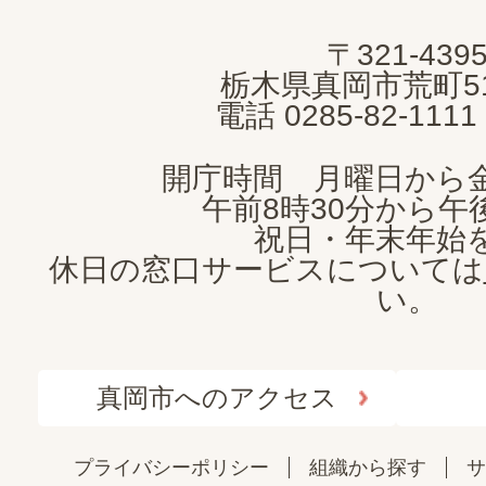
MOKA
〒321-439
CITY
栃木県真岡市荒町5
電話 0285-82-11
開庁時間 月曜日から
午前8時30分から午後
祝日・年末年始
休日の窓口サービスについては
い。
真岡市へのアクセス
プライバシーポリシー
組織から探す
サ