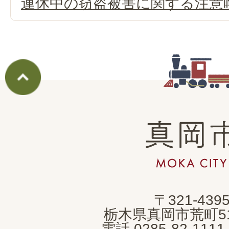
連休中の窃盗被害に関する注意
真
岡
市
MOKA
〒321-439
CITY
栃木県真岡市荒町5
電話 0285-82-11