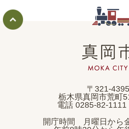
真
岡
市
MOKA
〒321-439
CITY
栃木県真岡市荒町5
電話 0285-82-11
開庁時間 月曜日から