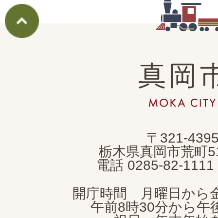
真
岡
市
MOKA
〒321-439
CITY
栃木県真岡市荒町5
電話 0285-82-11
開庁時間 月曜日から
午前8時30分から午後