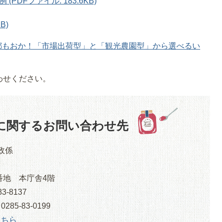
DFファイル: 183.6KB)
B)
都もおか！「市場出荷型」と「観光農園型」から選べるい
わせください。
に関するお問い合わせ先
政係
番地 本庁舎4階
3-8137
5-83-0199
こちら