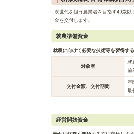
次世代を担う農業者を目指す49歳
金を交付します。
就農準備資金
就農に向けて必要な技術等を習得す
就
対象者
前
年
交付金額、交付期間
最
経営開始資金