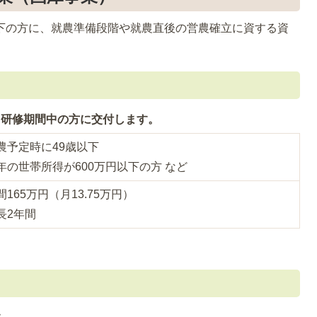
以下の方に、就農準備段階や就農直後の営農確立に資する資
る研修期間中の方に交付します。
農予定時に49歳以下
年の世帯所得が600万円以下の方 など
間165万円（月13.75万円）
長2年間