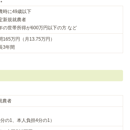
す。
農時に49歳以下
定新規就農者
年の世帯所得が600万円以下の方 など
間165万円（月13.75万円）
長3年間
就農者
4分の1、本人負担4分の1）