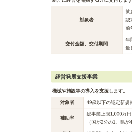
新たに経営を開始する方に交付しま
就
対象者
認
前
年
交付金額、交付期間
最
経営発展支援事業
機械や施設等の導入を支援します。
対象者
49歳以下の認定新規
総事業上限1,000万円
補助率
（国が2分の1、県が