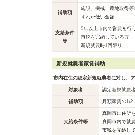
施設、機械、農地取得等
補助額
ずれか低い金額
5年以上市内で営農を行
支給条件
市税を完納している方
等
新規就農時1回限り
新規就農者家賃補助
市内在住の認定新規就農者に対し、
対象者
認定新規就農
補助額
月額家賃の1/
真岡市に住所
支給条件等
真岡市内で就
市税を完納し