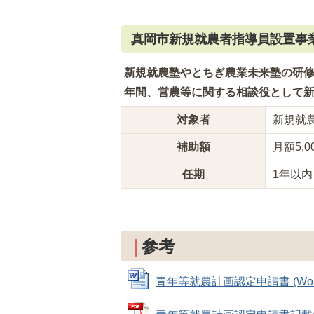
真岡市新規就農者指導員設置事
新規就農塾やとちぎ農業未来塾の研修
年間、営農等に関する相談役として
対象者
新規就
補助額
月額5,0
任期
1年以内
参考
青年等就農計画認定申請書 (Word