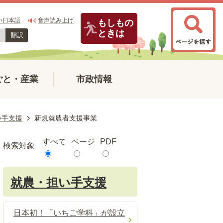
い日本語
音声読み上げ
もしもの
ときは
翻訳
ごと・産業
市政情報
い手支援
新規就農者支援事業
すべて
ページ
PDF
検索対象
就農・担い手支援
日本初！「いちご学科」が設立