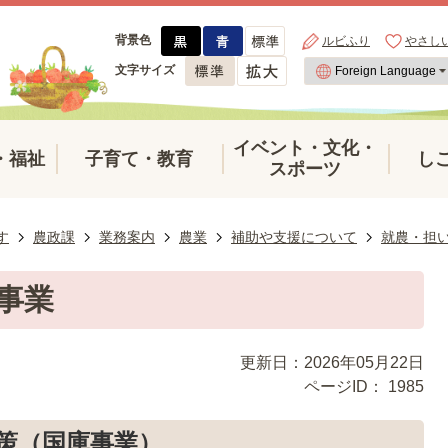
背景色
ルビふり
やさし
文字サイズ
イベント・文化・
・福祉
子育て・教育
し
スポーツ
す
農政課
業務案内
農業
補助や支援について
就農・担
事業
更新日：2026年05月22日
ページID：
1985
策（国庫事業）