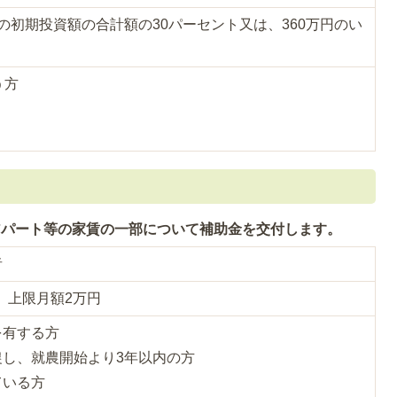
の初期投資額の合計額の30パーセント又は、360万円のい
う方
アパート等の家賃の一部について補助金を交付します。
者
2、上限月額2万円
を有する方
農し、就農開始より3年以内の方
ている方