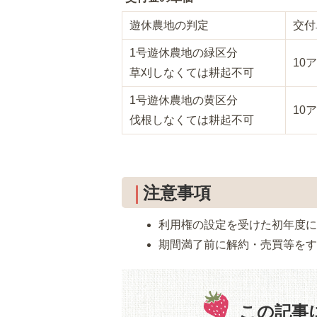
遊休農地の判定
交付
1号遊休農地の緑区分
10
草刈しなくては耕起不可
1号遊休農地の黄区分
10
伐根しなくては耕起不可
注意事項
利用権の設定を受けた初年度
期間満了前に解約・売買等を
この記事