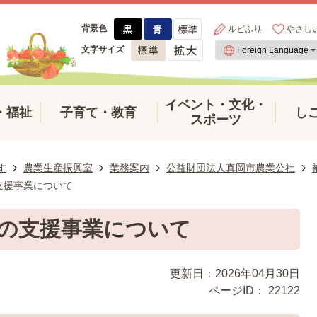
背景色
ルビふり
やさし
文字サイズ
イベント・文化・
・福祉
子育て・教育
し
スポーツ
す
農業生産振興室
業務案内
公益財団法人真岡市農業公社
支援事業について
の支援事業について
更新日：2026年04月30日
ページID：
22122