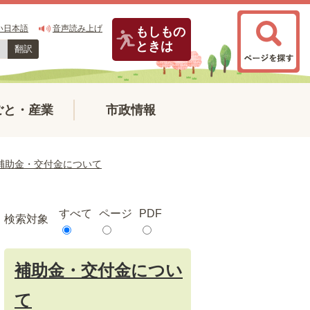
い日本語
音声読み上げ
もしもの
ときは
翻訳
ごと・産業
市政情報
補助金・交付金について
すべて
ページ
PDF
検索対象
補助金・交付金につい
て