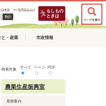
い日本語
音声読み上げ
もしもの
ときは
翻訳
ごと・産業
市政情報
すべて
ページ
PDF
検索対象
農業生産振興室
業務案内