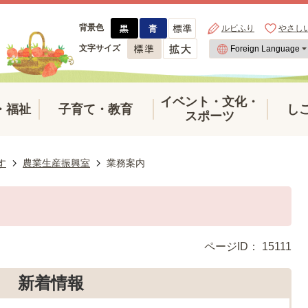
背景色
ルビふり
やさし
文字サイズ
イベント・文化・
・福祉
子育て・教育
し
スポーツ
す
農業生産振興室
業務案内
ページID：
15111
新着情報