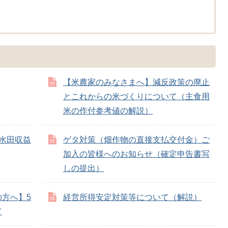
【米農家のみなさまへ】減反政策の廃止
とこれからの米づくりについて（主食用
米の作付参考値の解説）
水田収益
ゲタ対策（畑作物の直接支払交付金）ご
加入の皆様へのお知らせ（確定申告書写
しの提出）
方へ】5
経営所得安定対策等について（解説）
て