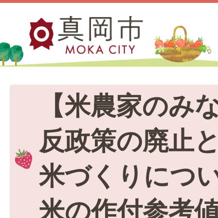
【米農家のみ
反政策の廃止
米づくりにつ
米の作付参考