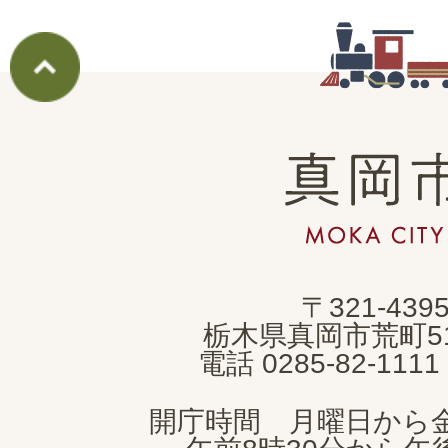
真
岡
市
MOKA
〒321-439
CITY
栃木県真岡市荒町5
電話 0285-82-11
開庁時間 月曜日から