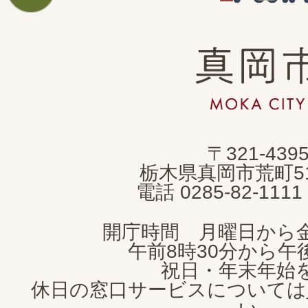
真
岡
市
MOKA
〒321-439
CITY
栃木県真岡市荒町5
電話 0285-82-11
開庁時間 月曜日から
午前8時30分から午後
祝日・年末年始
休日の窓口サービスについては