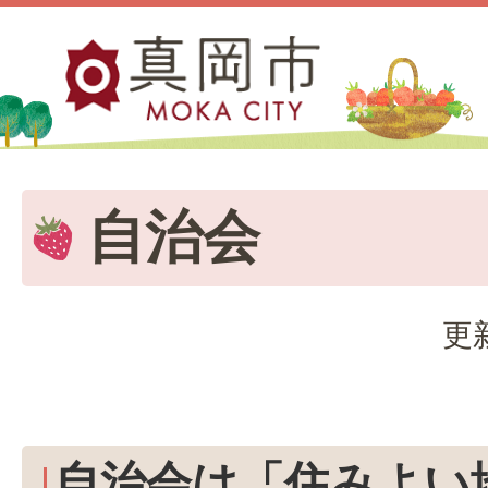
自治会
更
自治会は「住みよい