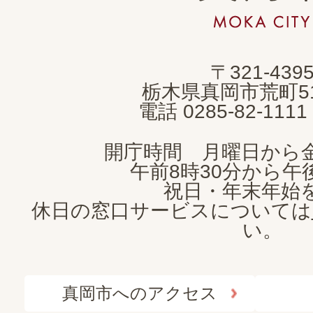
岡
市
MOKA
〒321-439
CITY
栃木県真岡市荒町5
電話 0285-82-11
開庁時間 月曜日から
午前8時30分から午後
祝日・年末年始
休日の窓口サービスについては
い。
真岡市へのアクセス