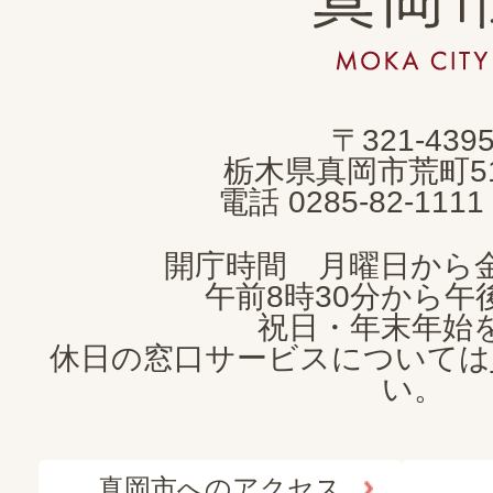
岡
市
MOKA
〒321-439
CITY
栃木県真岡市荒町5
電話 0285-82-11
開庁時間 月曜日から
午前8時30分から午後
祝日・年末年始
休日の窓口サービスについては
い。
真岡市へのアクセス