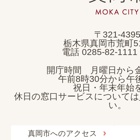
岡
市
MOKA
〒321-439
CITY
栃木県真岡市荒町5
電話 0285-82-11
開庁時間 月曜日から
午前8時30分から午後
祝日・年末年始
休日の窓口サービスについては
い。
真岡市へのアクセス