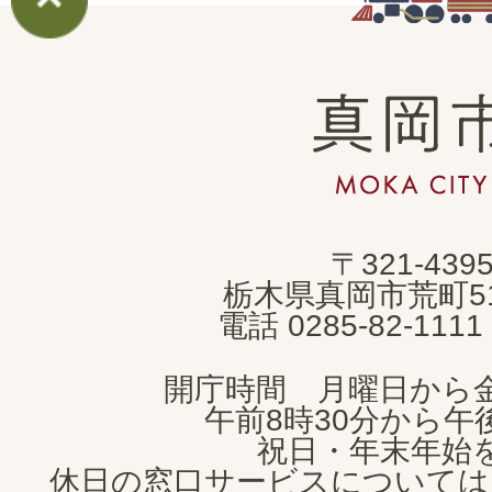
真
岡
市
MOKA
〒321-439
CITY
栃木県真岡市荒町5
電話 0285-82-11
開庁時間 月曜日から
午前8時30分から午後
祝日・年末年始
休日の窓口サービスについては