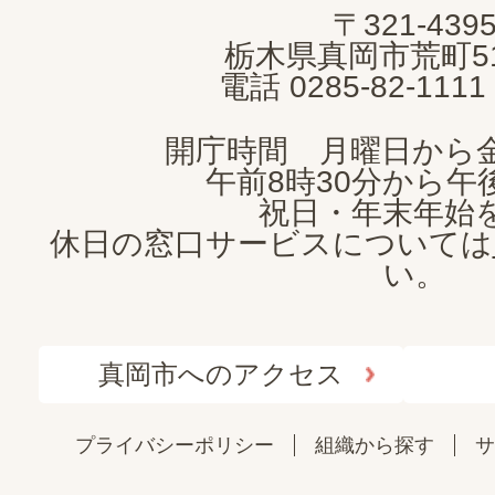
〒321-439
CITY
栃木県真岡市荒町5
電話 0285-82-11
開庁時間 月曜日から
午前8時30分から午後
祝日・年末年始
休日の窓口サービスについては
い。
真岡市へのアクセス
プライバシーポリシー
組織から探す
サ