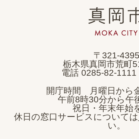
真
岡
市
MOKA
〒321-439
CITY
栃木県真岡市荒町5
電話 0285-82-11
開庁時間 月曜日から
午前8時30分から午後
祝日・年末年始
休日の窓口サービスについては
い。