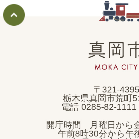
真
岡
市
MOKA
〒321-439
CITY
栃木県真岡市荒町5
電話 0285-82-11
開庁時間 月曜日から
午前8時30分から午後