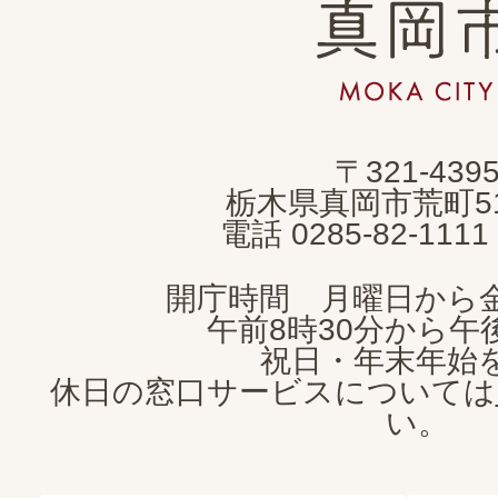
真
岡
市
MOKA
〒321-439
CITY
栃木県真岡市荒町5
電話 0285-82-11
開庁時間 月曜日から
午前8時30分から午後
祝日・年末年始
休日の窓口サービスについては
い。