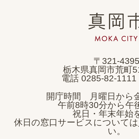
真
岡
市
MOKA
〒321-439
CITY
栃木県真岡市荒町5
電話 0285-82-11
開庁時間 月曜日から
午前8時30分から午後
祝日・年末年始
休日の窓口サービスについては
い。