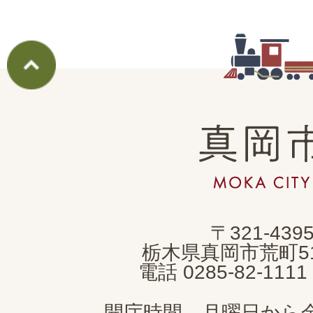
真
岡
市
MOKA
〒321-439
CITY
栃木県真岡市荒町5
電話 0285-82-11
開庁時間 月曜日から