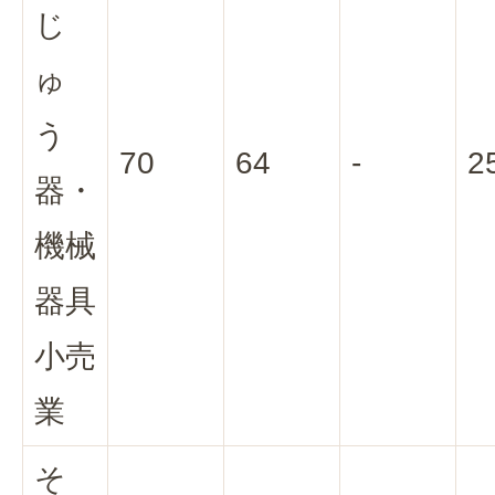
じ
ゅ
う
70
64
-
2
器・
機械
器具
小売
業
そ