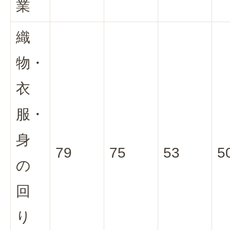
業
織
物・
衣
服・
身
79
75
53
5
の
回
り