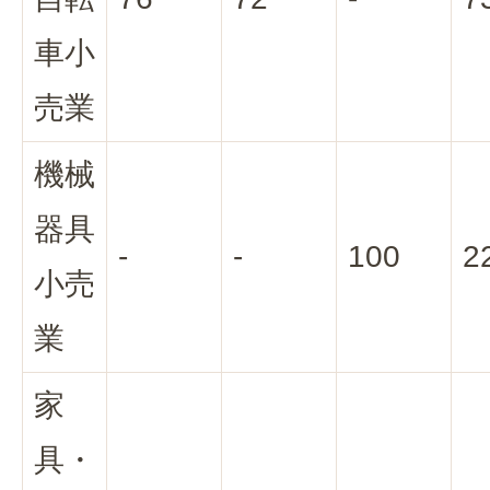
車小
売業
機械
器具
-
-
100
2
小売
業
家
具・