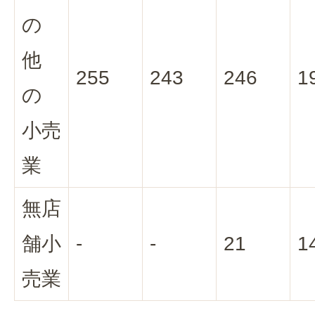
の
他
255
243
246
1
の
小売
業
無店
舗小
-
-
21
1
売業