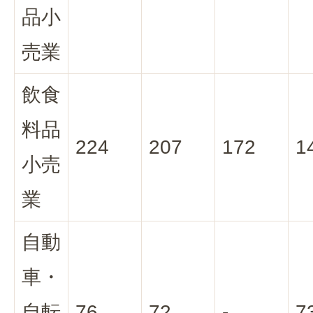
品小
売業
飲食
料品
224
207
172
1
小売
業
自動
車・
自転
76
72
-
7