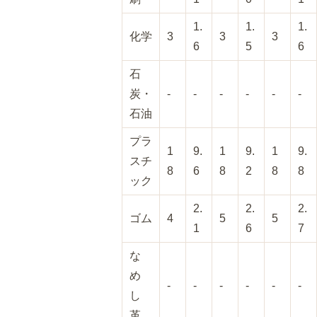
1.
1.
1.
化学
3
3
3
6
5
6
石
炭・
-
-
-
-
-
-
石油
プラ
1
9.
1
9.
1
9.
スチ
8
6
8
2
8
8
ック
2.
2.
2.
ゴム
4
5
5
1
6
7
な
め
-
-
-
-
-
-
し
革