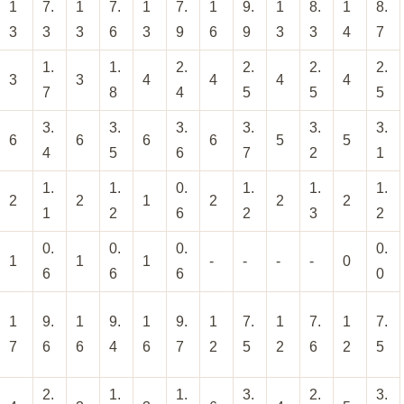
1
7.
1
7.
1
7.
1
9.
1
8.
1
8.
3
3
3
6
3
9
6
9
3
3
4
7
1.
1.
2.
2.
2.
2.
3
3
4
4
4
4
7
8
4
5
5
5
3.
3.
3.
3.
3.
3.
6
6
6
6
5
5
4
5
6
7
2
1
1.
1.
0.
1.
1.
1.
2
2
1
2
2
2
1
2
6
2
3
2
0.
0.
0.
0.
1
1
1
-
-
-
-
0
6
6
6
0
1
9.
1
9.
1
9.
1
7.
1
7.
1
7.
7
6
6
4
6
7
2
5
2
6
2
5
2.
1.
1.
3.
2.
3.