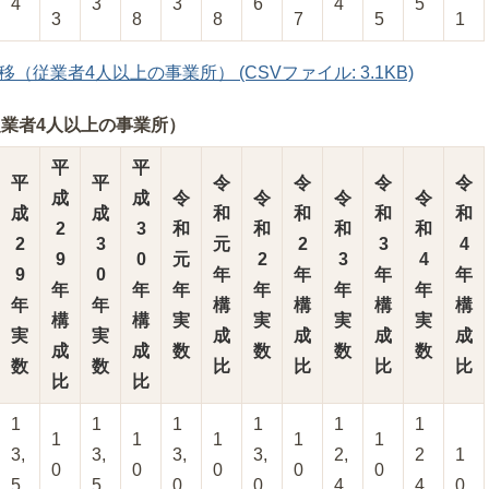
4
3
3
6
4
5
3
8
8
7
5
1
従業者4人以上の事業所） (CSVファイル: 3.1KB)
業者4人以上の事業所）
平
平
平
平
令
令
令
令
成
成
令
令
令
令
成
成
和
和
和
和
2
3
和
和
和
和
2
3
元
2
3
4
9
0
元
2
3
4
9
0
年
年
年
年
年
年
年
年
年
年
年
年
構
構
構
構
構
構
実
実
実
実
実
実
成
成
成
成
成
成
数
数
数
数
数
数
比
比
比
比
比
比
1
1
1
1
1
1
1
1
1
1
1
3,
3,
3,
3,
2,
2
1
0
0
0
0
0
5
5
0
0
4
4
0