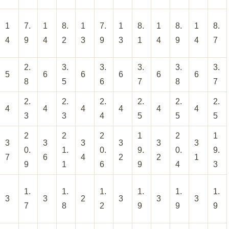
1
7.
1
8.
1
7.
1
8.
1
8.
1
8.
4
9
4
2
3
9
3
1
4
9
4
7
2.
3.
3.
3.
3.
3.
5
6
6
6
6
6
8
5
6
7
8
7
2.
2.
2.
2.
2.
2.
4
4
4
4
4
4
3
3
4
5
5
5
2
2
2
1
2
1
3
3
3
3
3
3
0.
1.
0.
9.
0.
9.
7
6
4
2
2
1
9
1
6
9
4
3
1.
1.
1.
1.
1.
1.
3
3
2
3
3
3
7
8
2
9
9
9