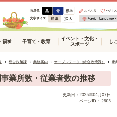
背景色
ルビふり
やさし
文字サイズ
イベント・文化・
・福祉
子育て・教育
し
スポーツ
す
総合政策課
業務案内
オープンデータ（総合政策課）
産
別事業所数・従業者数の推移
更新日：2025年04月07日
ページID：
2603