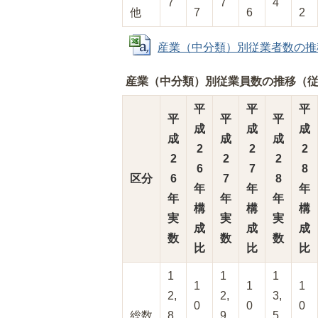
7
7
4
他
7
6
2
産業（中分類）別従業者数の推移（
産業（中分類）別従業員数の推移（従
平
平
平
平
平
平
成
成
成
成
成
成
2
2
2
2
2
2
6
7
8
区分
6
7
8
年
年
年
年
年
年
構
構
構
実
実
実
成
成
成
数
数
数
比
比
比
1
1
1
1
1
1
2,
2,
3,
0
0
0
総数
8
9
5