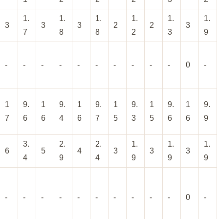
1.
1.
1.
1.
1.
1.
3
3
3
2
2
3
7
8
8
2
3
9
-
-
-
-
-
-
-
-
-
-
0
-
1
9.
1
9.
1
9.
1
9.
1
9.
1
9.
7
6
6
4
6
7
5
3
5
6
6
9
3.
2.
2.
1.
1.
1.
6
5
4
3
3
3
4
9
4
9
9
9
-
-
-
-
-
-
-
-
-
-
0
-