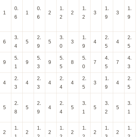
0.
0.
1.
1.
1.
1.
1
1
2
2
3
3
6
6
2
2
9
9
3.
2.
3.
1.
2.
2.
6
5
5
3
4
4
4
9
0
9
5
5
5.
5.
5.
5.
4.
4.
9
9
9
8
7
7
1
3
5
0
5
3
2.
2.
2.
2.
1.
2.
4
4
4
4
3
4
3
3
4
5
9
5
2.
2.
2.
3.
3.
3.
5
5
4
5
5
5
8
9
4
1
2
1
1.
1.
1.
1.
1.
1.
2
2
2
2
2
2
1
2
2
2
3
2