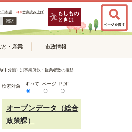
い日本語
音声読み上げ
もしもの
ときは
翻訳
ごと・産業
市政情報
業(中分類）別事業所数・従業者数の推移
すべて
ページ
PDF
検索対象
オープンデータ（総合
政策課）