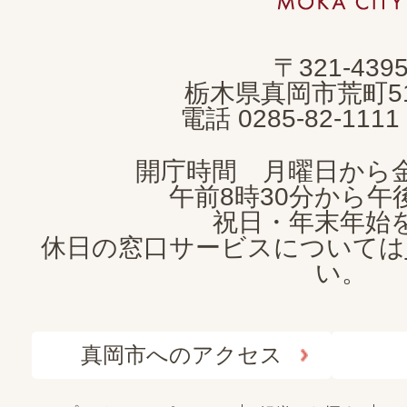
市
MOKA
〒321-439
CITY
栃木県真岡市荒町5
電話 0285-82-11
開庁時間 月曜日から
午前8時30分から午後
祝日・年末年始
休日の窓口サービスについては
い。
真岡市へのアクセス