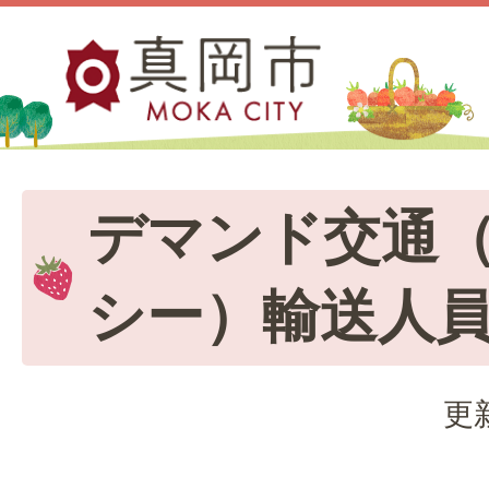
デマンド交通
シー）輸送人
更