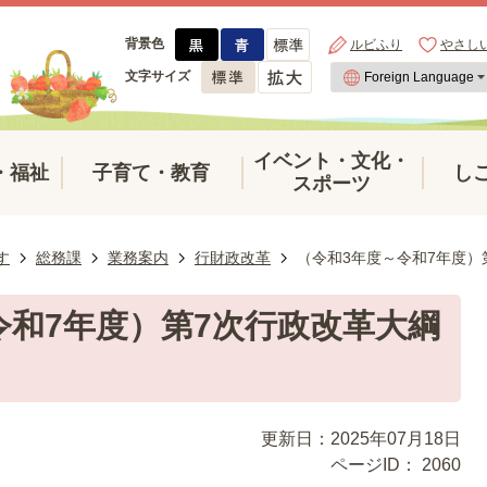
背景色
ルビふり
やさし
文字サイズ
イベント・文化・
・福祉
子育て・教育
し
スポーツ
す
総務課
業務案内
行財政改革
（令和3年度～令和7年度）
令和7年度）第7次行政改革大綱
更新日：2025年07月18日
ページID：
2060