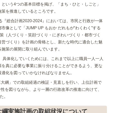
」という4つの基本目標を掲げ、「まち・ひと・しごと」
施策を推進しているところです。
総合計画2020-2024』においては、市民と行政が一体
像として「JUMP UP もおか だれもが“わくわく”する
政策（人づくり・笑顔づくり・にぎわいづくり・都市づく
経営づくり）を計画の骨格とし、新たな時代に適合した魅
各施策の展開に取り組んでいます。
、具体化していくためには、これまで以上に職員一人一人
源を真に必要な事業に振り分けることができるよう、更な
最適化を図っていかなければなりません。
革大綱」での取組経過の検証・見直しを行い、上位計画で
の整合性を図りながら、より一層の行政改革の推進に向けて、
た。
大綱実施計画の取組状況について