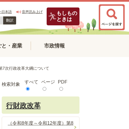
い日本語
音声読み上げ
もしもの
ときは
翻訳
ごと・産業
市政情報
第7次行政改革大綱について
すべて
ページ
PDF
検索対象
行財政改革
（令和8年度～令和12年度）第8