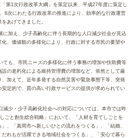
「第1次行政改革大綱」を策定以来、平成27年度に策定し
で、6次にわたる行政改革の推進により、効率的な行政運営
果をあげてきました。
展に加え、少子高齢化に伴う長期的な人口減少社会が見込
変化、価値観の多様化により、行政に対する市民の要望や
いても、市民ニーズの多様化に伴う事務の増加や扶助費等
施設の老朽化による維持管理費の増加など、依然として厳
り、加えて、近年多発する自然災害や緊急事態下等、突発
つ安定的で、質の高い行政サービスの提供が求められてい
口減少・少子高齢化社会への対応については、本市では昨
・しごと創生総合戦略」において、「人材を育てしごとを
る」、「真岡市へ新しいひとの流れをつくる」、「結婚、
、だれもが活躍できる地域社会をつくる」、「安心で暮ら