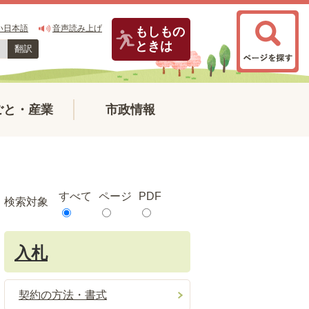
い日本語
音声読み上げ
もしもの
ときは
翻訳
ごと・産業
市政情報
すべて
ページ
PDF
検索対象
入札
契約の方法・書式