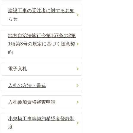
建設工事の受注者に対するお知
らせ
地方自治法施行令第167条の2第
1項第3号の規定に基づく随意契
約
電子入札
入札の方法・書式
入札参加資格審査申請
小規模工事等契約希望者登録制
度