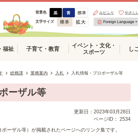
背景色
ルビふり
やさし
文字サイズ
イベント・文化・
・福祉
子育て・教育
し
スポーツ
す
総務課
業務案内
入札
入札情報・プロポーザル等
ポーザル等
更新日：2023年03月28日
ページID：
2534
ロポーザル等）が掲載されたページへのリンク集です。