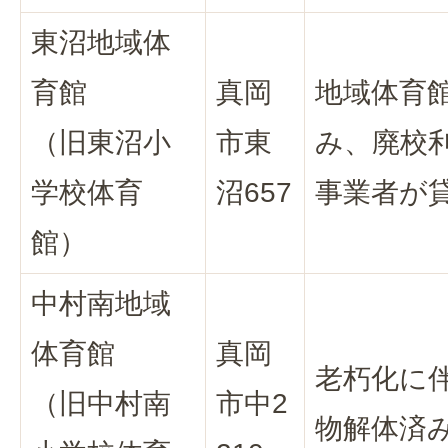
東沼地域体
育館
真岡
地域体育
（旧東沼小
市東
み、廃校
学校体育
沼657
事業者が
館）
中村南地域
体育館
真岡
老朽化に
（旧中村南
市中2
物解体済