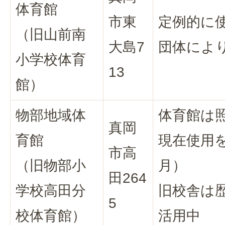
体育館
市東
定例的に
（旧山前南
大島7
団体によ
小学校体育
13
館）
物部地域体
体育館は
真岡
育館
現在使用を
市高
（旧物部小
月）
田264
学校高田分
旧校舎は
5
校体育館）
活用中