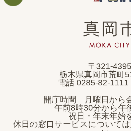
真
岡
市
MOKA
〒321-439
CITY
栃木県真岡市荒町5
電話 0285-82-11
開庁時間 月曜日から
午前8時30分から午後
祝日・年末年始
休日の窓口サービスについては