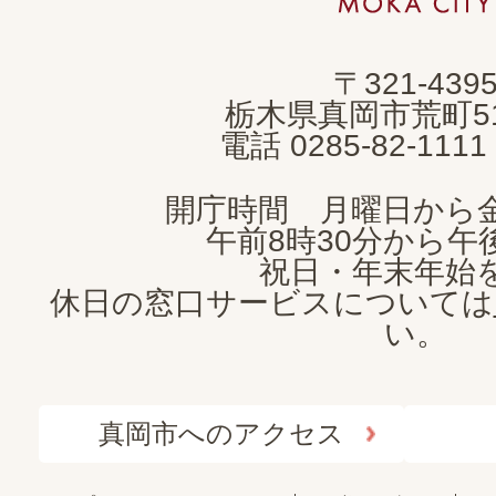
市
MOKA
〒321-439
CITY
栃木県真岡市荒町5
電話 0285-82-11
開庁時間 月曜日から
午前8時30分から午後
祝日・年末年始
休日の窓口サービスについては
い。
真岡市へのアクセス