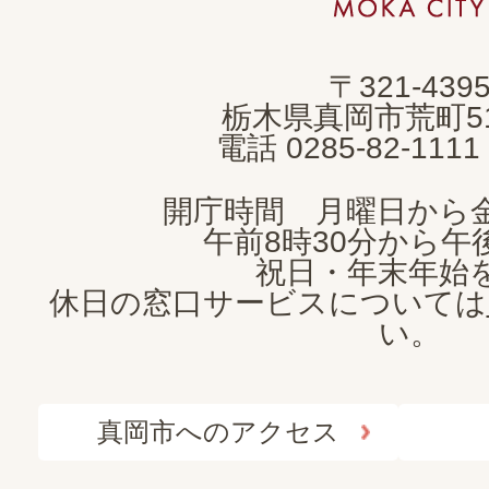
市
MOKA
〒321-439
CITY
栃木県真岡市荒町5
電話 0285-82-11
開庁時間 月曜日から
午前8時30分から午後
祝日・年末年始
休日の窓口サービスについては
い。
真岡市へのアクセス