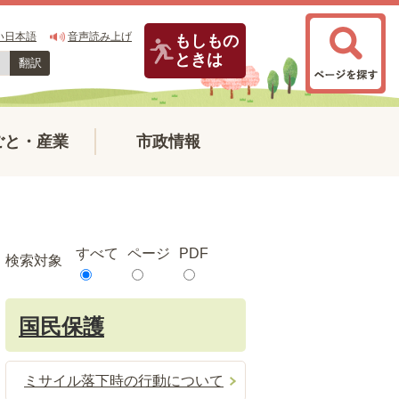
い日本語
音声読み上げ
もしもの
ときは
翻訳
ごと・産業
市政情報
すべて
ページ
PDF
検索対象
国民保護
ミサイル落下時の行動について