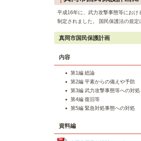
平成16年に、武力攻撃事態等にお
制定されました。 国民保護法の規
真岡市国民保護計画
内容
第1編 総論
第2編 平素からの備えや予防
第3編 武力攻撃事態等への対処
第4編 復旧等
第5編 緊急対処事態への対処
資料編