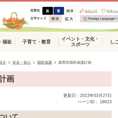
背景色
ルビふり
やさし
文字サイズ
イベント・文化・
・福祉
子育て・教育
し
スポーツ
続き
安全・安心
国民保護
真岡市国民保護計画
計画
更新日：2023年03月27日
ページID：
18023
ついて