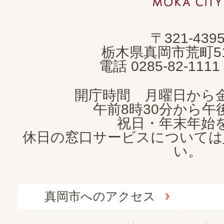
市
MOKA
〒321-439
CITY
栃木県真岡市荒町5
電話 0285-82-11
開庁時間 月曜日から
午前8時30分から午後
祝日・年末年始
休日の窓口サービスについては
い。
真岡市へのアクセス