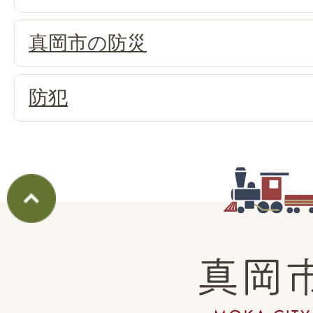
真岡市の防災
防犯
真
岡