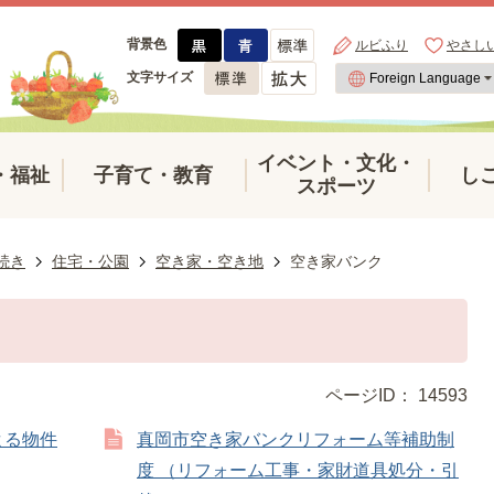
背景色
ルビふり
やさし
文字サイズ
イベント・文化・
・福祉
子育て・教育
し
スポーツ
続き
住宅・公園
空き家・空き地
空き家バンク
ページID：
14593
よる物件
真岡市空き家バンクリフォーム等補助制
度 （リフォーム工事・家財道具処分・引