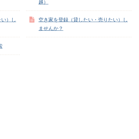
越）
たい）し
空き家を登録（貸したい・売りたい）し
ませんか？
索