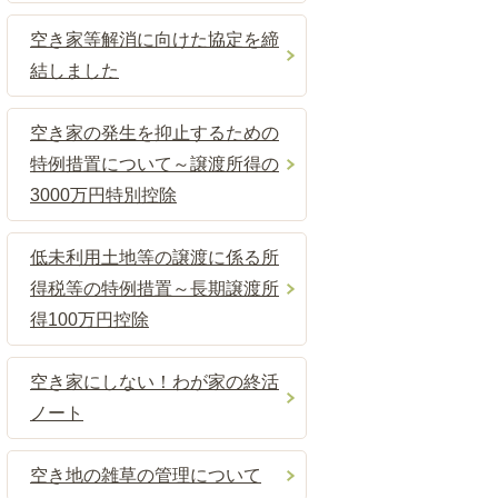
空き家等解消に向けた協定を締
結しました
空き家の発生を抑止するための
特例措置について～譲渡所得の
3000万円特別控除
低未利用土地等の譲渡に係る所
得税等の特例措置～長期譲渡所
得100万円控除
空き家にしない！わが家の終活
ノート
空き地の雑草の管理について