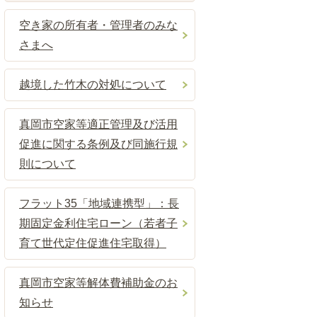
空き家の所有者・管理者のみな
さまへ
越境した竹木の対処について
真岡市空家等適正管理及び活用
促進に関する条例及び同施行規
則について
フラット35「地域連携型」：長
期固定金利住宅ローン（若者子
育て世代定住促進住宅取得）
真岡市空家等解体費補助金のお
知らせ