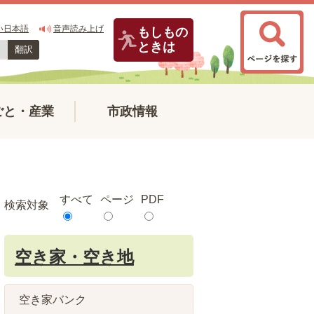
い日本語
音声読み上げ
もしもの
ときは
翻訳
ごと・産業
市政情報
すべて
ページ
PDF
検索対象
空き家・空き地
空き家バンク