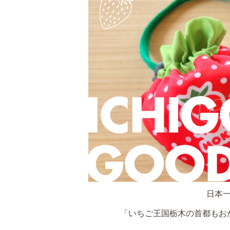
日本
「いちご王国栃木の首都もお