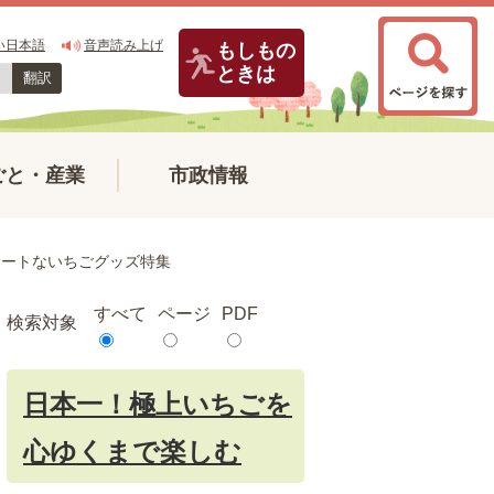
い日本語
音声読み上げ
もしもの
ときは
翻訳
ごと・産業
市政情報
ュートないちごグッズ特集
すべて
ページ
PDF
検索対象
日本一！極上いちごを
心ゆくまで楽しむ