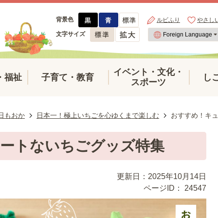
背景色
ルビふり
やさし
文字サイズ
イベント・文化・
・福祉
子育て・教育
し
スポーツ
日もおか
日本一！極上いちごを心ゆくまで楽しむ
おすすめ！キ
ートないちごグッズ特集
更新日：2025年10月14日
ページID：
24547