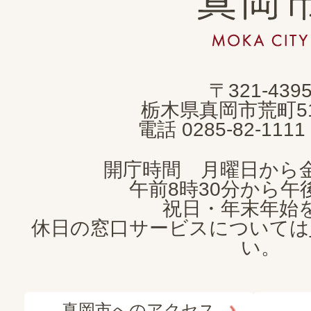
岡
市
MOKA
〒321-439
CITY
栃木県真岡市荒町5
電話 0285-82-11
開庁時間 月曜日から
午前8時30分から午後
祝日・年末年始
休日の窓口サービスについては
い。
真岡市へのアクセス