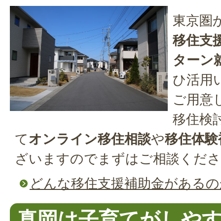
東京圏
移住支
ターン
ひ活用
ご用意
移住検
て
オンライン移住相談
や
移住体験
ざいますのでまずはご相談くださ
どんな移住支援補助金があるの
真岡は子育てがしや