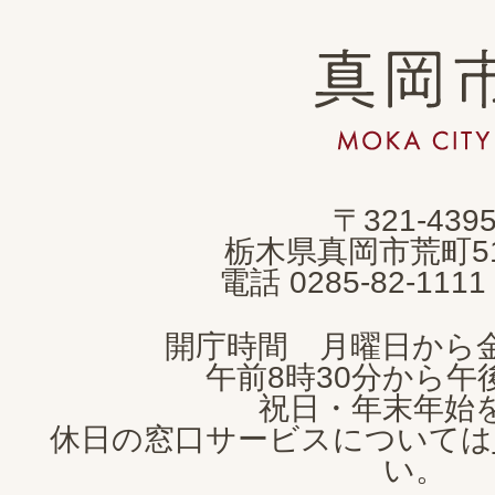
真
岡
市
MOKA
〒321-439
CITY
栃木県真岡市荒町5
電話 0285-82-11
開庁時間 月曜日から
午前8時30分から午後
祝日・年末年始
休日の窓口サービスについては
い。