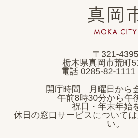
真
岡
市
MOKA
〒321-439
CITY
栃木県真岡市荒町5
電話 0285-82-11
開庁時間 月曜日から
午前8時30分から午後
祝日・年末年始
休日の窓口サービスについては
い。