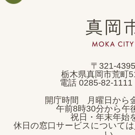
真
岡
市
MOKA
〒321-439
CITY
栃木県真岡市荒町5
電話 0285-82-11
開庁時間 月曜日から
午前8時30分から午後
祝日・年末年始
休日の窓口サービスについては
い。