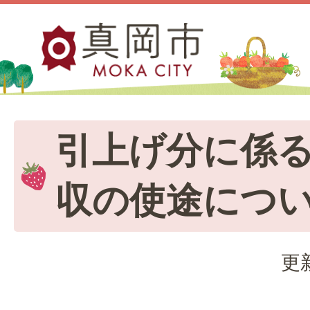
引上げ分に係
収の使途につ
更