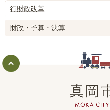
行財政改革
財政・予算・決算
真
岡
市