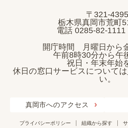
MOKA
〒321-439
CITY
栃木県真岡市荒町5
電話 0285-82-11
開庁時間 月曜日から
午前8時30分から午後
祝日・年末年始
休日の窓口サービスについては
い。
真岡市へのアクセス
プライバシーポリシー
組織から探す
サ