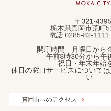
市
MOKA
〒321-439
CITY
栃木県真岡市荒町5
電話 0285-82-11
開庁時間 月曜日から
午前8時30分から午後
祝日・年末年始
休日の窓口サービスについては
い。
真岡市へのアクセス