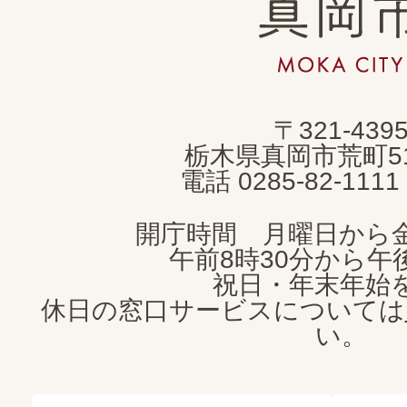
真
岡
市
MOKA
〒321-439
CITY
栃木県真岡市荒町5
電話 0285-82-11
開庁時間 月曜日から
午前8時30分から午後
祝日・年末年始
休日の窓口サービスについては
い。