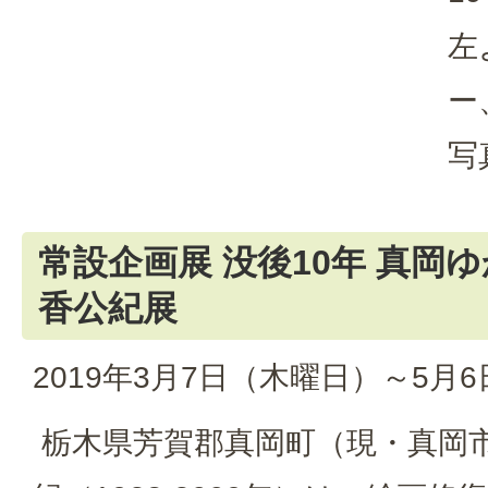
左
ー
写
常設企画展 没後10年 真岡
香公紀展
2019年3月7日（木曜日）～5月
栃木県芳賀郡真岡町（現・真岡